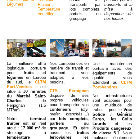
Légumes
Fruitier
transports par
transferts et la
Température
lots complets,
mise à
contrôlée
partiels ou
disposition de
groupage
nos locaux.
La meilleure offre
Nos compétences en
Une manutention
logistique portuaire
matière de transit et
portuaire avec des
pour
fruits et
transport sont
équipements de
légumes
en Europe
adaptés à vos
qualité vous
du sud, le
CLTM
besoins.
attendent au
CLTM
Port-Vendres
est
Port-Vendres
.
CTS Perpignan
situé à
30 minutes
dispose de ses
Nos infrastructures
du Marché Saint-
propres véhicules
sont adaptées pour
Charles
de
pour transporter vos
une multitude de
Perpignan (1,5
conteneurs
(
dry,
trafics : pour le
Vrac
MT/an).
reefer, branchés,...
)
Solide / Général
Notre
terminal
par
lots complets,
Cargo,
les
Colis
fruitier
est un réel
partiels ou
Lourds
et les
atout :
17 000 m²
de
groupage
. Et gère
Produits dangereux
stockage à
aussi les
trafics
de classe 5.1.
Nous
température
ferroviaires
, les
réalisons également