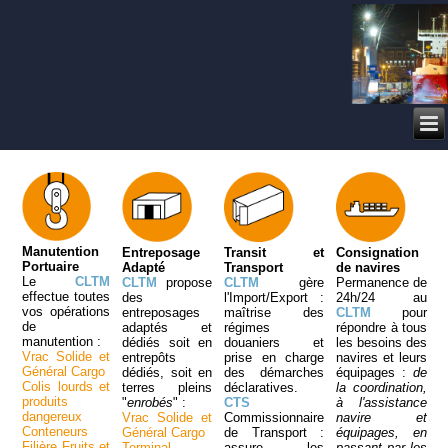
Manutention
Entreposage
Transit et
Consignation
Portuaire
Adapté
Transport
de navires
Le
CLTM
CLTM
propose
CLTM
gère
Permanence de
effectue toutes
des
l'Import/Export :
24h/24 au
vos opérations
entreposages
maîtrise des
CLTM
pour
de
adaptés et
régimes
répondre à tous
manutention :
dédiés soit en
douaniers et
les besoins des
Vrac Solide et
entrepôts
prise en charge
navires et leurs
Général Cargo
dédiés, soit en
des démarches
équipages :
de
Colis lourds et
terres pleins
déclaratives.
la coordination,
produits
"
enrobés
" :
CTS
à l'assistance
dangereux
Vrac Solide et
Commissionnaire
navire et
Conteneurs
Général Cargo
de Transport :
équipages, en
Filière Fruits et
Terminal
assure les
passant par les